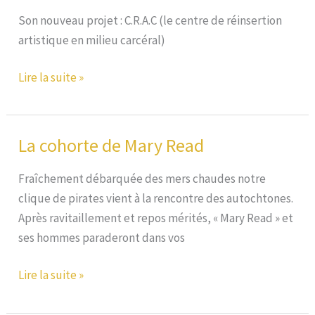
Son nouveau projet : C.R.A.C (le centre de réinsertion
artistique en milieu carcéral)
C.R.A.C.
Lire la suite »
La cohorte de Mary Read
Fraîchement débarquée des mers chaudes notre
clique de pirates vient à la rencontre des autochtones.
Après ravitaillement et repos mérités, « Mary Read » et
ses hommes paraderont dans vos
La
Lire la suite »
cohorte
de