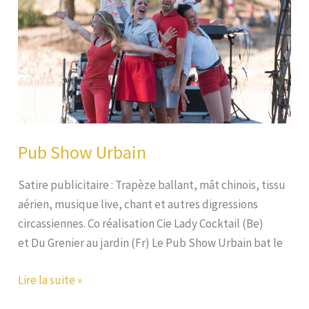
Pub Show Urbain
Satire publicitaire : Trapèze ballant, mât chinois, tissu
aérien, musique live, chant et autres digressions
circassiennes. Co réalisation Cie Lady Cocktail (Be)
et Du Grenier au jardin (Fr) Le Pub Show Urbain bat le
Pub
Lire la suite »
Show