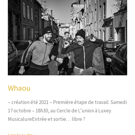
Whaou
– création été 2021 – Première étape de travail. Samedi
17 octobre – 18h30, au Cercle de L’union à Luxey
MusicalureEntrée et sortie… libre ?
Whaou