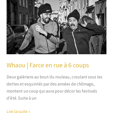
Whaou | Farce en rue à 6 coups
Deux galériens au bout du rouleau, croulant sous les
dettes et esquintés par des années de chômage,
montent un coup qui aura pour décor les festivals
d’été. Suite à un
Whaou
Lire la suite »