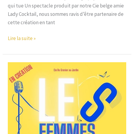
qui tue Un spectacle produit par notre Cie belge amie
Lady Cocktail, nous sommes ravis d’être partenaire de
cette création en tant
De
Lire la suite »
la
mort
qui
tue