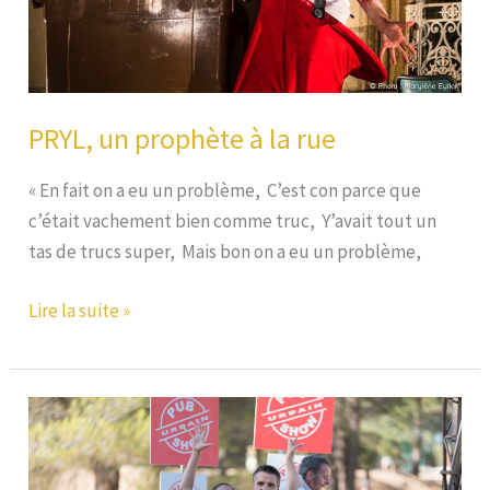
Déconfinement
(BIAD)
PRYL, un prophète à la rue
« En fait on a eu un problème, C’est con parce que
c’était vachement bien comme truc, Y’avait tout un
tas de trucs super, Mais bon on a eu un problème,
PRYL,
Lire la suite »
un
prophète
à
la
rue