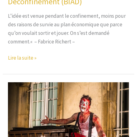
Déconfinement (BIAD)
L’idée est venue pendant le confinement, moins pour
des raisons de survie au plan économique que parce
qu’on voulait sortir et jouer. On s’est demandé
comment.« – Fabrice Richert –
Du
Lire la suite »
Grenier
au
Jardin
crée
sa
Brigade
d’Intervention
Artistique
de