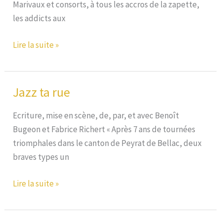
Marivaux et consorts, à tous les accros de la zapette,
les addicts aux
Le
Lire la suite »
cidre
du
père
Jazz ta rue
Corneille
et
Ecriture, mise en scène, de, par, et avec Benoît
pi
Bugeon et Fabrice Richert « Après 7 ans de tournées
d’aut’
triomphales dans le canton de Peyrat de Bellac, deux
trucs
braves types un
Jazz
Lire la suite »
ta
rue