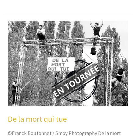
retour
en
bipédie
De la mort qui tue
©Franck Boutonnet / Smoy Photography De la mort