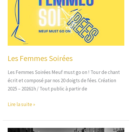
Les Femmes Soirées
Les Femmes Soirées Meuf must go on ! Tour de chant
écrit et composé par nos 20 doigts de fées. Création
2025 – 20261h / Tout public à partir de
Les
Lire la suite »
Femmes
Soirées