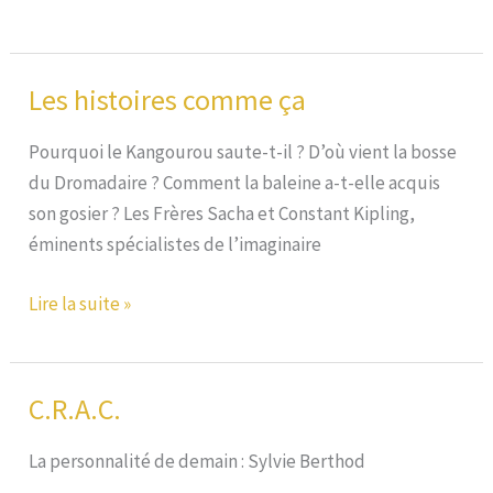
|
Farce
en
Les histoires comme ça
rue
à
Pourquoi le Kangourou saute-t-il ? D’où vient la bosse
6
du Dromadaire ? Comment la baleine a-t-elle acquis
coups
son gosier ? Les Frères Sacha et Constant Kipling,
éminents spécialistes de l’imaginaire
Les
Lire la suite »
histoires
comme
ça
C.R.A.C.
La personnalité de demain : Sylvie Berthod